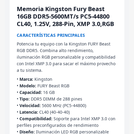
Memoria Kingston Fury Beast
16GB DDR5-5600MT/s PC5-44800
CL40, 1.25V, 288-Pin, XMP 3.0,RGB
CARACTERÍSTICAS PRINCIPALES
Potencia tu equipo con la Kingston FURY Beast
RGB DDR5. Combina alto rendimiento,
iluminación RGB personalizable y compatibilidad
con Intel XMP 3.0 para sacar el máximo provecho
a tu sistema.
•
Marca:
Kingston
•
Modelo:
FURY Beast RGB
•
Capacidad:
16 GB
•
Tipo:
DDR5 DIMM de 288 pines
•
Velocidad:
5600 MHz (PC5-44800)
•
Latencia:
CL40 (40-40-40)
•
Compatibilidad:
Soporte para Intel XMP 3.0 con
perfiles preconfigurados de rendimiento
•
Diseño:
Iluminación LED RGB personalizable