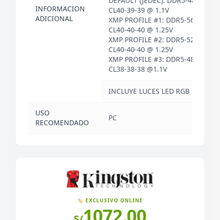
DEFAULT (JEDEC): DDR5-4800
INFORMACION
CL40-39-39 @ 1.1V
ADICIONAL
XMP PROFILE #1: DDR5-5600
CL40-40-40 @ 1.25V
XMP PROFILE #2: DDR5-5200
CL40-40-40 @ 1.25V
XMP PROFILE #3: DDR5-4800
CL38-38-38 @1.1V
INCLUYE LUCES LED RGB
USO
PC
RECOMENDADO
🏷️ EXCLUSIVO ONLINE
1072.00
S/