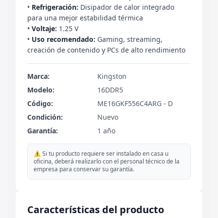
•
Refrigeración:
Disipador de calor integrado
para una mejor estabilidad térmica
•
Voltaje:
1.25 V
•
Uso recomendado:
Gaming, streaming,
creación de contenido y PCs de alto rendimiento
Marca:
Kingston
Modelo:
16DDR5
Código:
ME16GKF556C4ARG - D
Condición:
Nuevo
Garantía:
1 año
⚠️ Si tu producto requiere ser instalado en casa u
oficina, deberá realizarlo con el personal técnico de la
empresa para conservar su garantía.
Características del producto