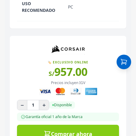
USO
PC
RECOMENDADO
🏷️ EXCLUSIVO ONLINE
957.00
S/
Precios incluyen IGV
−
+
1
Disponible
Garantía oficial
1 año
de la Marca
Comprar ahora