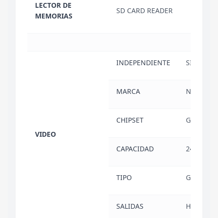
LECTOR DE
SD CARD READER
MEMORIAS
INDEPENDIENTE
SI
MARCA
NVIDIA
CHIPSET
GEFORCE 
VIDEO
CAPACIDAD
24 GB
TIPO
GDDR7
SALIDAS
HDMI