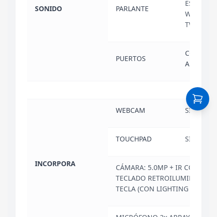
ESTEREO,
SONIDO
PARLANTE
WOOFERS,
TWEETER
COMBO
PUERTOS
AUDIO/M
WEBCAM
SI
TOUCHPAD
SI
INCORPORA
CÁMARA: 5.0MP + IR CON E-S
TECLADO RETROILUMINADO R
TECLA (CON LIGHTING LENS)