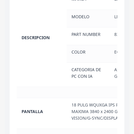
MODELO
LEGION 9
PART NUMBER
83EY000
DESCRIPCION
COLOR
ECLIPSE 
CATEGORIA DE
AI-POWE
PC CON IA
GAMING 
18 PULG WQUXGA IPS RESOLU
PANTALLA
MAXIMA 3840 x 2400 GLOSSY/
VISION/G-SYNC/DISPLAYHDR_4