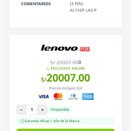
COMENTARIOS
(3-PIN)
AI CHIP LA3-P
S/
20007.00
0
🏷️ EXCLUSIVO ONLINE
20007.00
S/
Precios incluyen IGV
−
+
1
Disponible
Garantía oficial
1 año
de la Marca