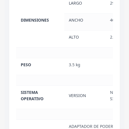
LARGO
29.69 cm
DIMENSIONES
ANCHO
40.30 cm
ALTO
2.79 cm
PESO
3.5 kg
SISTEMA
NO INCL
VERSION
OPERATIVO
SISTEMA 
ADAPTADOR DE PODER DE 400W